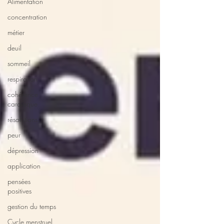
Alimentation
concentration
métier
deuil
sommeil
respiration
cohérence
cardiaque
résolutions
peur
dépression
application
pensées
positives
gestion du temps
Cycle menstruel