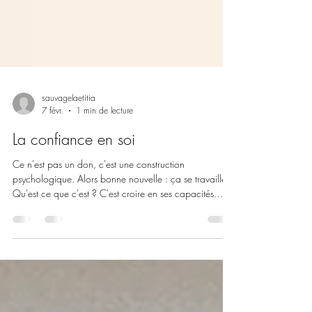
sauvagelaetitia
7 févr.
1 min de lecture
La confiance en soi
Ce n'est pas un don, c'est une construction
psychologique. Alors bonne nouvelle : ça se travaille !
Qu'est ce que c'est ? C'est croire en ses capacités.
Pouvoir agir, décider, parler en accord avec qui nous
sommes. Pas besoin d'être parfait, juste aligné. D'où
vient-elle ? De plusieurs choses : de l'enfance, des
encouragements, de l'écoute, des expériences vécues.
Et aussi de la manière dont on interprète ce qui nous