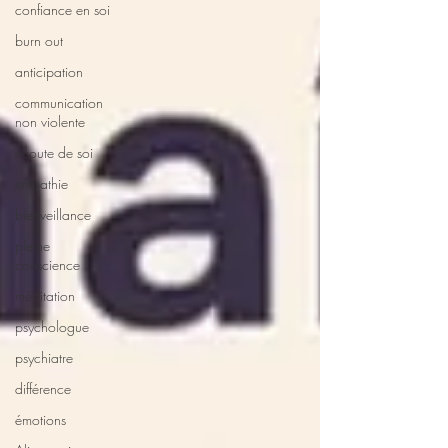
confiance en soi
burn out
anticipation
communication
non violente
écoute de soi
empathie
bienveillance
pleine
conscience
méditation
psychologue
psychiatre
différence
émotions