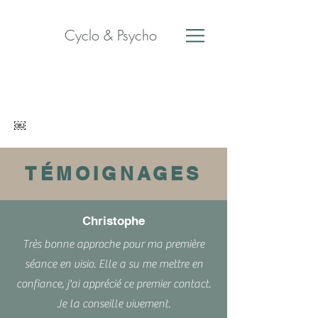
Cyclo & Psycho
￼
TÉMOIGNAGES
Christophe
Très bonne approche pour ma première
séance en visio. Elle a su me mettre en
confiance, j'ai apprécié ce premier contact.
Je la conseille vivement.